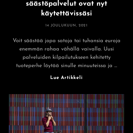
säästöpalvelut ovat nyt
käytettävissäsi
POSTED
14 JOULUKUUN, 2021
ON
Voit säästää jopa satoja tai tuhansia euroja
enemmän rahaa vähällä vaivalla. Uusi
palveluiden kilpailutukseen kehitetty
tuoteperhe löytää sinulle minuuteissa ja …
Uudet
Lue Artikkeli
Kotimaiset
Netin
Säästöpalvelut
Ovat
Nyt
Käytettävissäsi