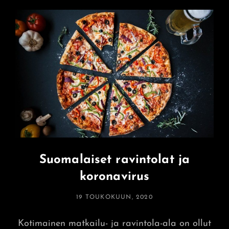
Suotta?
Suomalaiset ravintolat ja
koronavirus
POSTED
19 TOUKOKUUN, 2020
ON
Kotimainen matkailu- ja ravintola-ala on ollut