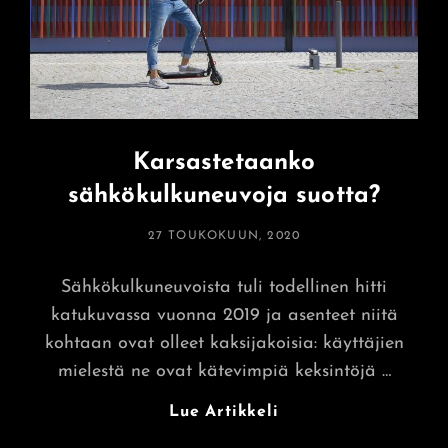
Karsastetaanko
sähkökulkuneuvoja suotta?
POSTED
27 TOUKOKUUN, 2020
ON
Sähkökulkuneuvoista tuli todellinen hitti
katukuvassa vuonna 2019 ja asenteet niitä
kohtaan ovat olleet kaksijakoisia: käyttäjien
mielestä ne ovat kätevimpiä keksintöjä …
Karsastetaanko
Lue Artikkeli
Sähkökulkuneuvoja