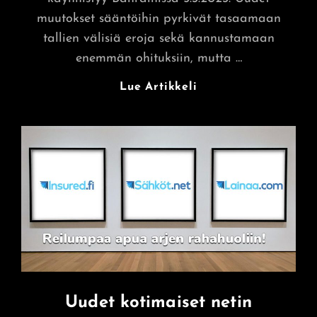
muutokset sääntöihin pyrkivät tasaamaan
tallien välisiä eroja sekä kannustamaan
enemmän ohituksiin, mutta …
Formula
Lue Artikkeli
1
-
Kausi
2023
Alkaa
Pian:
Luvassa
Uusi
Budjettikatto
Ja
Muita
Sääntöuudistuksia
Uudet kotimaiset netin