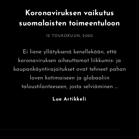
Koronaviruksen vaikutus
suomalaisten toimeentuloon
POSTED
12 TOUKOKUUN, 2020
ON
Ei liene yllätyksenä kenellekään, että
koronaviruksen aiheuttamat liikkumis- ja
kaupankäyntirajoitukset ovat tehneet pahan
loven kotimaiseen ja globaaliin
taloustilanteeseen, josta selviäminen …
Koronaviruksen
Lue Artikkeli
Vaikutus
Suomalaisten
Toimeentuloon