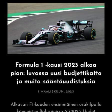
Katsoa
Viralliset
Jääkiekon
MM
2024
Kisalähetykset
Netissä
Formula 1 -kausi 2023 alkaa
pian: luvassa uusi budjettikatto
ja muita sääntöuudistuksia
POSTED
1 MAALISKUUN, 2023
ON
Alkavan F1-kauden ensimmäinen osakilpailu
käynnistyy Bahrainissa 5.3.2023. Uudet