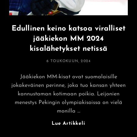
Edullinen keino katsoa viralliset
jääkiekon MM 2024
kisalähetykset netissä
POSTED
6 TOUKOKUUN, 2024
ON
Jääkiekon MM-kisat ovat suomalaisille
jokakeväinen perinne, joka tuo kansan yhteen
kannustaman kotimaan poikia. Leijonien
menestys Pekingin olympiakisoissa on vielä
monilla …
Edullinen
Lue Artikkeli
Keino